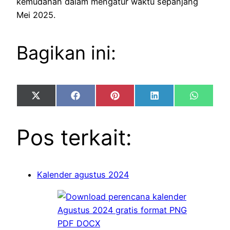
kemudahan dalam mengatur waktu sepanjang
Mei 2025.
Bagikan ini:
Share
Share
Share
Share
Share
X
Facebook
Pinterest
LinkedIn
WhatsA
on
on
on
on
on
(Twitter)
Pos terkait:
Kalender agustus 2024