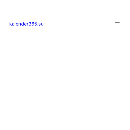
Lewati
ke
konten
kalender365.su