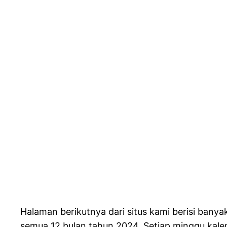
Halaman berikutnya dari situs kami berisi banya
semua 12 bulan tahun 2024. Setiap minggu kal