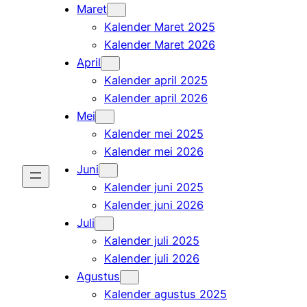
Maret
Kalender Maret 2025
Kalender Maret 2026
April
Kalender april 2025
Kalender april 2026
Mei
Kalender mei 2025
Kalender mei 2026
Juni
Kalender juni 2025
Kalender juni 2026
Juli
Kalender juli 2025
Kalender juli 2026
Agustus
Kalender agustus 2025