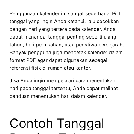
Penggunaan kalender ini sangat sederhana. Pilih
tanggal yang ingin Anda ketahui, lalu cocokkan
dengan hari yang tertera pada kalender. Anda
dapat menandai tanggal penting seperti ulang
tahun, hari pernikahan, atau peristiwa bersejarah.
Banyak pengguna juga mencetak kalender dalam
format PDF agar dapat digunakan sebagai
referensi fisik di rumah atau kantor.
Jika Anda ingin mempelajari cara menentukan
hari pada tanggal tertentu, Anda dapat melihat
panduan menentukan hari dalam kalender.
Contoh Tanggal