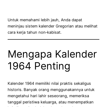
Untuk memahami lebih jauh, Anda dapat
meninjau sistem kalender Gregorian atau melihat
cara kerja tahun non‑kabisat.
Mengapa Kalender
1964 Penting
Kalender 1964 memiliki nilai praktis sekaligus
historis. Banyak orang menggunakannya untuk
mengetahui hari lahir seseorang, memeriksa
tanggal peristiwa keluarga, atau menempatkan