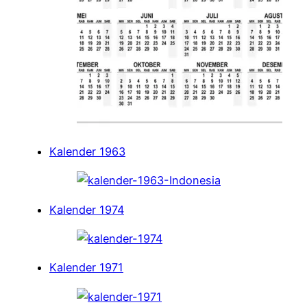
Kalender 1963
Kalender 1974
Kalender 1971