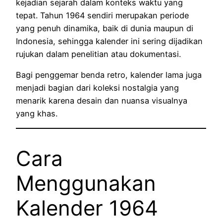
kejadian sejarah dalam konteks waktu yang
tepat. Tahun 1964 sendiri merupakan periode
yang penuh dinamika, baik di dunia maupun di
Indonesia, sehingga kalender ini sering dijadikan
rujukan dalam penelitian atau dokumentasi.
Bagi penggemar benda retro, kalender lama juga
menjadi bagian dari koleksi nostalgia yang
menarik karena desain dan nuansa visualnya
yang khas.
Cara
Menggunakan
Kalender 1964