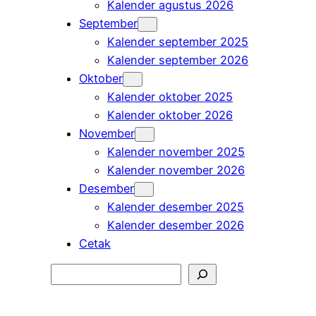
Kalender agustus 2026
September
Kalender september 2025
Kalender september 2026
Oktober
Kalender oktober 2025
Kalender oktober 2026
November
Kalender november 2025
Kalender november 2026
Desember
Kalender desember 2025
Kalender desember 2026
Cetak
Cari