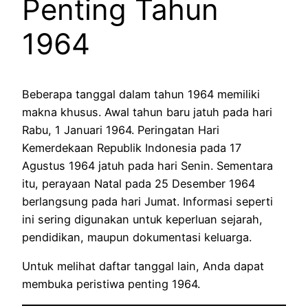
Penting Tahun
1964
Beberapa tanggal dalam tahun 1964 memiliki
makna khusus. Awal tahun baru jatuh pada hari
Rabu, 1 Januari 1964. Peringatan Hari
Kemerdekaan Republik Indonesia pada 17
Agustus 1964 jatuh pada hari Senin. Sementara
itu, perayaan Natal pada 25 Desember 1964
berlangsung pada hari Jumat. Informasi seperti
ini sering digunakan untuk keperluan sejarah,
pendidikan, maupun dokumentasi keluarga.
Untuk melihat daftar tanggal lain, Anda dapat
membuka peristiwa penting 1964.