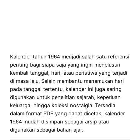
Kalender tahun 1964 menjadi salah satu referensi
penting bagi siapa saja yang ingin menelusuri
kembali tanggal, hari, atau peristiwa yang terjadi
di masa lalu. Selain membantu menemukan hari
pada tanggal tertentu, kalender ini juga sering
digunakan untuk penelitian sejarah, keperluan
keluarga, hingga koleksi nostalgia. Tersedia
dalam format PDF yang dapat dicetak, kalender
1964 mudah disimpan sebagai arsip atau
digunakan sebagai bahan ajar.