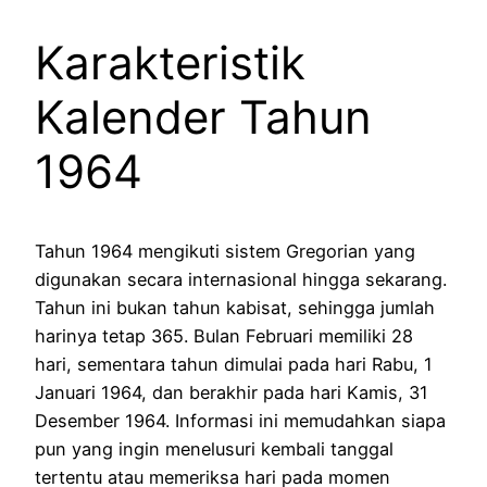
Karakteristik
Kalender Tahun
1964
Tahun 1964 mengikuti sistem Gregorian yang
digunakan secara internasional hingga sekarang.
Tahun ini bukan tahun kabisat, sehingga jumlah
harinya tetap 365. Bulan Februari memiliki 28
hari, sementara tahun dimulai pada hari Rabu, 1
Januari 1964, dan berakhir pada hari Kamis, 31
Desember 1964. Informasi ini memudahkan siapa
pun yang ingin menelusuri kembali tanggal
tertentu atau memeriksa hari pada momen