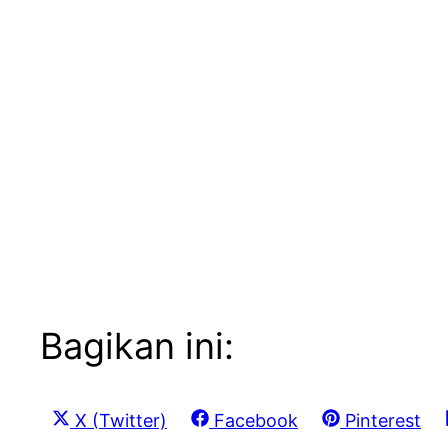
Bagikan ini:
Share
Share
Share
X (Twitter)
Facebook
Pinterest
on
on
on