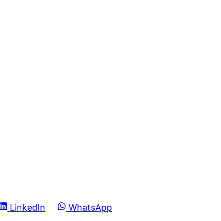
Share
Share
LinkedIn
WhatsApp
on
on