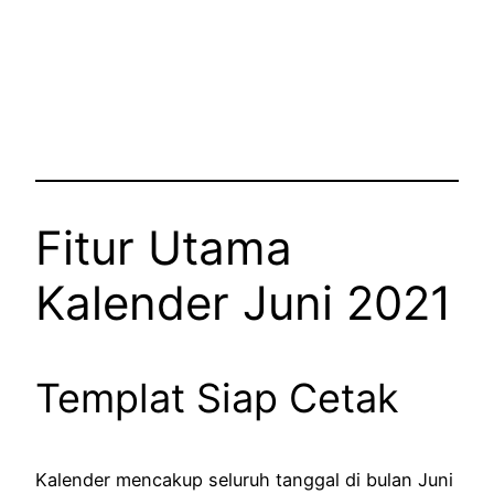
Fitur Utama
Kalender Juni 2021
Templat Siap Cetak
Kalender mencakup seluruh tanggal di bulan Juni