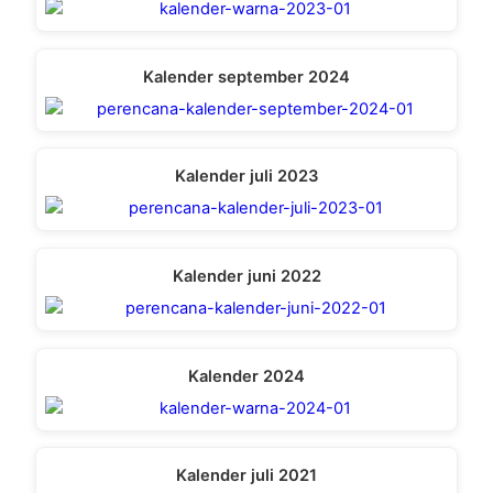
Kalender september 2024
Kalender juli 2023
Kalender juni 2022
Kalender 2024
Kalender juli 2021