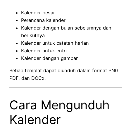
Kalender besar
Perencana kalender
Kalender dengan bulan sebelumnya dan
berikutnya
Kalender untuk catatan harian
Kalender untuk entri
Kalender dengan gambar
Setiap templat dapat diunduh dalam format PNG,
PDF, dan DOCx.
Cara Mengunduh
Kalender