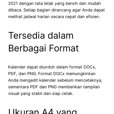
2021 dengan tata letak yang bersih dan mudah
dibaca. Setiap bagian dirancang agar Anda dapat
melihat jadwal harian secara cepat dan efisien.
Tersedia dalam
Berbagai Format
Kalender dapat diunduh dalam format DOCx,
PDF, dan PNG. Format DOCx memungkinkan
Anda mengedit kalender sebelum mencetaknya,
sementara PDF dan PNG memberikan tampilan
visual yang stabil dan siap cetak.
Ukuran A4 yang