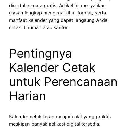
diunduh secara gratis. Artikel ini menyajikan
ulasan lengkap mengenai fitur, format, serta
manfaat kalender yang dapat langsung Anda
cetak di rumah atau kantor.
Pentingnya
Kalender Cetak
untuk Perencanaan
Harian
Kalender cetak tetap menjadi alat yang praktis
meskipun banyak aplikasi digital tersedia.