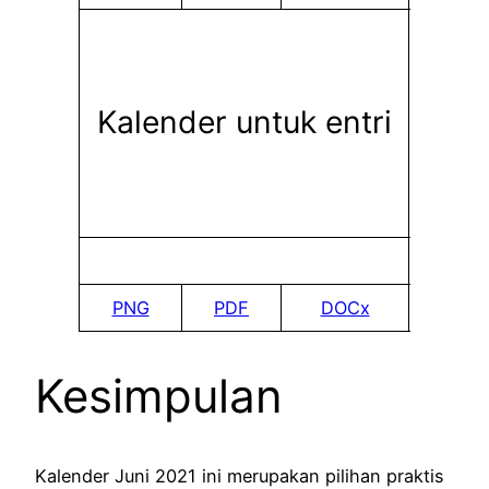
Kal
Kalender untuk entri
de
ga
PNG
PDF
DOCx
PNG
P
Kesimpulan
Kalender Juni 2021 ini merupakan pilihan praktis