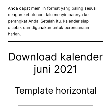
Anda dapat memilih format yang paling sesuai
dengan kebutuhan, lalu menyimpannya ke
perangkat Anda. Setelah itu, kalender siap
dicetak dan digunakan untuk perencanaan
harian.
Download kalender
juni 2021
Template horizontal