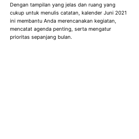
Dengan tampilan yang jelas dan ruang yang
cukup untuk menulis catatan, kalender Juni 2021
ini membantu Anda merencanakan kegiatan,
mencatat agenda penting, serta mengatur
prioritas sepanjang bulan.