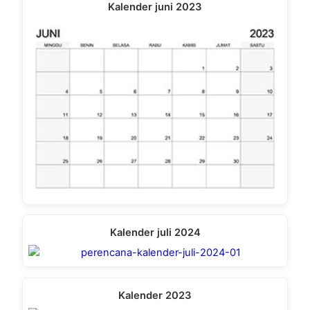
Kalender juni 2023
Kalender juli 2024
Kalender 2023