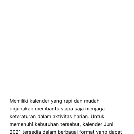
Memiliki kalender yang rapi dan mudah
digunakan membantu siapa saja menjaga
keteraturan dalam aktivitas harian. Untuk
memenuhi kebutuhan tersebut, kalender Juni
2021 tersedia dalam berbagai format yang dapat