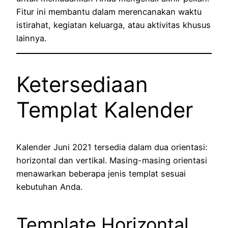
Fitur ini membantu dalam merencanakan waktu
istirahat, kegiatan keluarga, atau aktivitas khusus
lainnya.
Ketersediaan
Templat Kalender
Kalender Juni 2021 tersedia dalam dua orientasi:
horizontal dan vertikal. Masing-masing orientasi
menawarkan beberapa jenis templat sesuai
kebutuhan Anda.
Template Horizontal