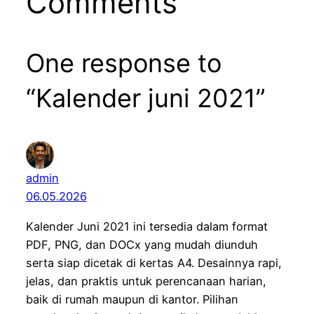
Comments
One response to
“Kalender juni 2021”
admin
06.05.2026
Kalender Juni 2021 ini tersedia dalam format
PDF, PNG, dan DOCx yang mudah diunduh
serta siap dicetak di kertas A4. Desainnya rapi,
jelas, dan praktis untuk perencanaan harian,
baik di rumah maupun di kantor. Pilihan