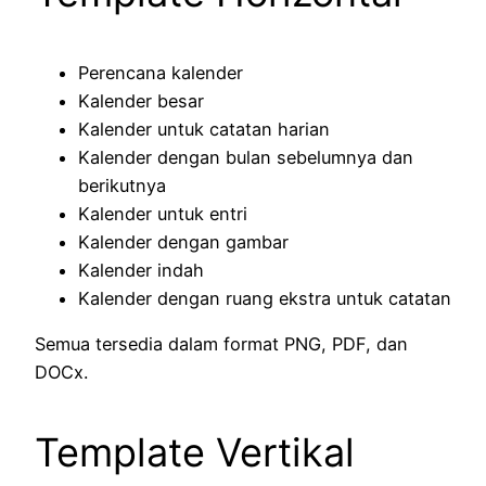
Perencana kalender
Kalender besar
Kalender untuk catatan harian
Kalender dengan bulan sebelumnya dan
berikutnya
Kalender untuk entri
Kalender dengan gambar
Kalender indah
Kalender dengan ruang ekstra untuk catatan
Semua tersedia dalam format PNG, PDF, dan
DOCx.
Template Vertikal