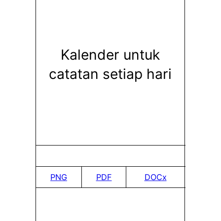
Ka
de
Kalender untuk
b
catatan setiap hari
sebe
ber
PNG
PDF
DOCx
PNG
Ka