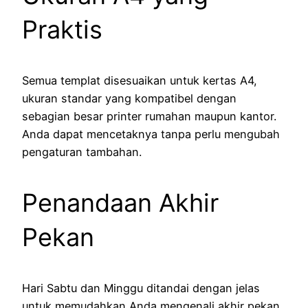
Praktis
Semua templat disesuaikan untuk kertas A4,
ukuran standar yang kompatibel dengan
sebagian besar printer rumahan maupun kantor.
Anda dapat mencetaknya tanpa perlu mengubah
pengaturan tambahan.
Penandaan Akhir
Pekan
Hari Sabtu dan Minggu ditandai dengan jelas
untuk memudahkan Anda mengenali akhir pekan.