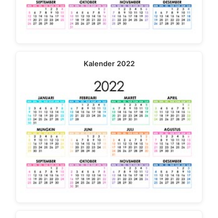
Kalender 2022