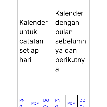
Kalender
Kalender
dengan
untuk
bulan
catatan
sebelumn
setiap
ya dan
hari
berikutny
a
PN
DO
PN
DO
PDF
PDF
G
Cx
G
Cx