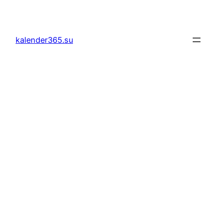
Lewati
ke
konten
kalender365.su