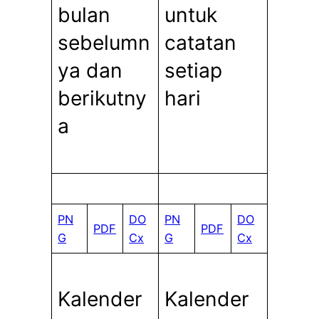
bulan
untuk
sebelumn
catatan
ya dan
setiap
berikutny
hari
a
PN
DO
PN
DO
PDF
PDF
G
Cx
G
Cx
Kalender
Kalender