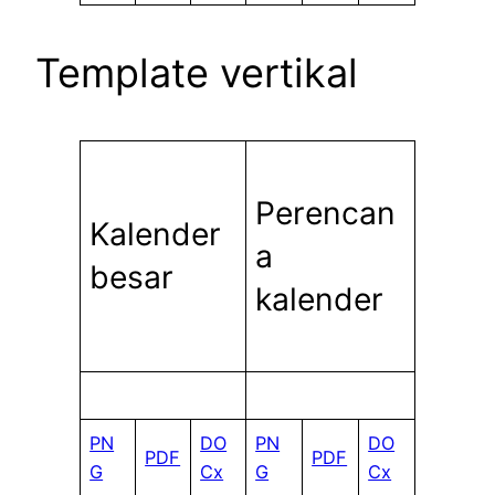
Template vertikal
Perencan
Kalender
a
besar
kalender
PN
DO
PN
DO
PDF
PDF
G
Cx
G
Cx