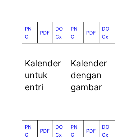
PN
DO
PN
DO
PDF
PDF
G
Cx
G
Cx
Kalender
Kalender
untuk
dengan
entri
gambar
PN
DO
PN
DO
PDF
PDF
G
Cx
G
Cx