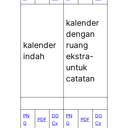
kalender
dengan
kalender
ruang
indah
ekstra-
untuk
catatan
PN
DO
PN
DO
PDF
PDF
G
Cx
G
Cx