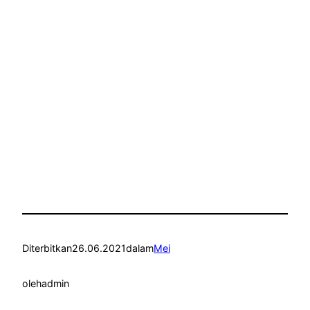
Diterbitkan
26.06.2021
dalam
Mei
oleh
admin