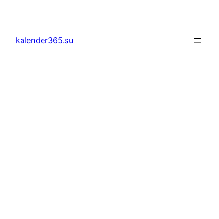
Lewati
ke
konten
kalender365.su